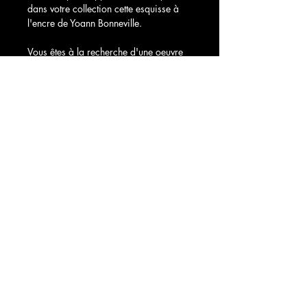
dans votre collection cette esquisse à 
l'encre de Yoann Bonneville.
Vous êtes à la recherche d'une oeuvre 
sur toile? Envoyez un mail à 
bonnevilleyoann@gmail.com
Yoann Bonneville
YBA
bonnevilleyoann@gmail.com