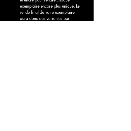
exemplaire encore plus unique. Le 
rendu final de votre exemplaire 
aura donc des variantes par 
rapport aux autres. 
livrée avec certificat d'authenticité.
Vous êtes à la recherche d'une oeuvre 
originale sur toile? Contactez moi par 
mail 
bonnevilleyoann@gmail.com
Yoann Bonneville
YBA
bonnevilleyoann@gmail.com
© 2024