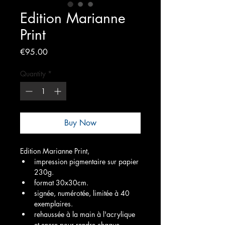
Edition Marianne
Print
Price
€95.00
Quantity
*
Buy Now
Edition Marianne Print,
impression pigmentaire sur papier 
230g.
format 30x30cm.
signée, numérotée, limitée à 40 
exemplaires. 
rehaussée à la main à l'acrylique 
et encre pour rendre chaque 